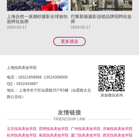
上海自然一派婚纱摄影全球旅拍
巴黎新娘摄影连锁品牌招聘化妆
急聘化妆师
师
2024-02-17
2024-02-17
更多就业
上海悦风美妆学院
电话：
18321858966
13524308509
QQ：
3932443887
地址： 上海市长宁区仙霞路357号5楼（仙霞路古北
添加微信咨询
路公交站）
友情链接
FRIENDSHIP LINK
北京悦风美妆学院
昆明悦风美妆学院
广州悦风美妆学院
济南悦风美妆学院
杭州悦风美妆学院
南昌悦风美妆学院
厦门悦风美妆学院
西安悦风美妆学院